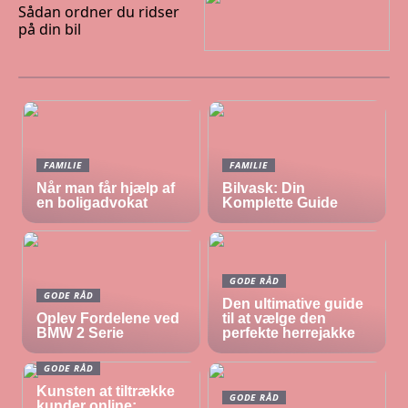
Sådan ordner du ridser
på din bil
FAMILIE
FAMILIE
Når man får hjælp af
Bilvask: Din
en boligadvokat
Komplette Guide
GODE RÅD
GODE RÅD
Den ultimative guide
Oplev Fordelene ved
til at vælge den
BMW 2 Serie
perfekte herrejakke
GODE RÅD
Kunsten at tiltrække
GODE RÅD
kunder online: