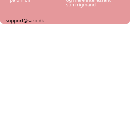
på din bil
og mere interessant
som rigmand
support@saro.dk