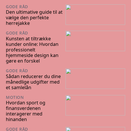
GODE RÅD
05/07/2024
Den ultimative guide til at
vælge den perfekte
herrejakke
GODE RÅD
20/06/2024
Kunsten at tiltrække
kunder online: Hvordan
professionelt
hjemmeside design kan
gøre en forskel
GODE RÅD
02/06/2024
Sådan reducerer du dine
månedlige udgifter med
et samlelån
MOTION
18/04/2024
Hvordan sport og
finansverdenen
interagerer med
hinanden
GODE RÅD
17/04/2024