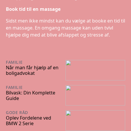
Book tid til en massage
Sidst men ikke mindst kan du vælge at booke en tid til
en massage. En omgang massage kan uden tvivl
hjælpe dig med at blive afslappet og stresse af.
FAMILIE
07/10/2025
Når man får hjælp af en
boligadvokat
FAMILIE
08/10/2024
Bilvask: Din Komplette
Guide
GODE RÅD
29/07/2024
Oplev Fordelene ved
BMW 2 Serie