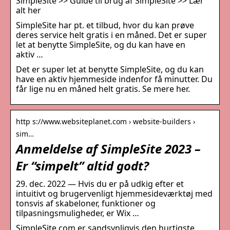
SimpleSite >> Guide til brug af SimpleSite >> Lær
alt her
SimpleSite har pt. et tilbud, hvor du kan prøve
deres service helt gratis i en måned. Det er super
let at benytte SimpleSite, og du kan have en
aktiv …
Det er super let at benytte SimpleSite, og du kan
have en aktiv hjemmeside indenfor få minutter. Du
får lige nu en måned helt gratis. Se mere her.
http s://www.websiteplanet.com › website-builders ›
sim…
Anmeldelse af SimpleSite 2023 –
Er “simpelt” altid godt?
29. dec. 2022 — Hvis du er på udkig efter et
intuitivt og brugervenligt hjemmesideværktøj med
tonsvis af skabeloner, funktioner og
tilpasningsmuligheder, er Wix …
SimpleSite.com er sandsynligvis den hurtigste