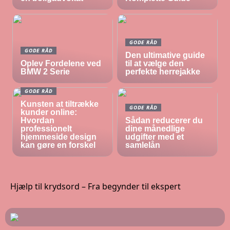
GODE RÅD
GODE RÅD
Den ultimative guide
Oplev Fordelene ved
til at vælge den
BMW 2 Serie
perfekte herrejakke
GODE RÅD
Kunsten at tiltrække
GODE RÅD
kunder online:
Hvordan
Sådan reducerer du
professionelt
dine månedlige
hjemmeside design
udgifter med et
kan gøre en forskel
samlelån
Hjælp til krydsord – Fra begynder til ekspert