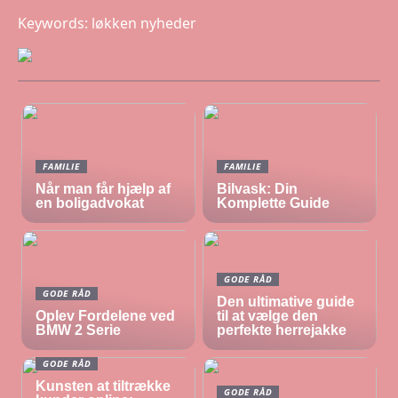
Keywords: løkken nyheder
FAMILIE
FAMILIE
Når man får hjælp af
Bilvask: Din
en boligadvokat
Komplette Guide
GODE RÅD
GODE RÅD
Den ultimative guide
Oplev Fordelene ved
til at vælge den
BMW 2 Serie
perfekte herrejakke
GODE RÅD
Kunsten at tiltrække
GODE RÅD