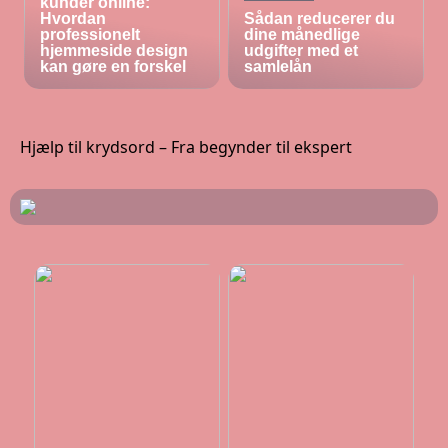
kunder online:
Hvordan
Sådan reducerer du
professionelt
dine månedlige
hjemmeside design
udgifter med et
kan gøre en forskel
samlelån
Hjælp til krydsord – Fra begynder til ekspert