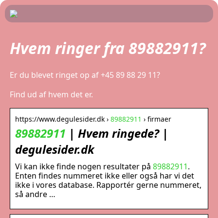
Hvem ringer fra 89882911?
Er du blevet ringet op af +45 89 88 29 11?
Find ud af hvem det er.
https://www.degulesider.dk ›
89882911
› firmaer
89882911
| Hvem ringede? |
degulesider.dk
Vi kan ikke finde nogen resultater på
89882911
.
Enten findes nummeret ikke eller også har vi det
ikke i vores database. Rapportér gerne nummeret,
så andre …