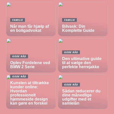
FAMILIE
FAMILIE
Når man får hjælp af
Bilvask: Din
en boligadvokat
Komplette Guide
GODE RÅD
GODE RÅD
Den ultimative guide
Oplev Fordelene ved
til at vælge den
BMW 2 Serie
perfekte herrejakke
GODE RÅD
Kunsten at tiltrække
GODE RÅD
kunder online:
Hvordan
Sådan reducerer du
professionelt
dine månedlige
hjemmeside design
udgifter med et
kan gøre en forskel
samlelån